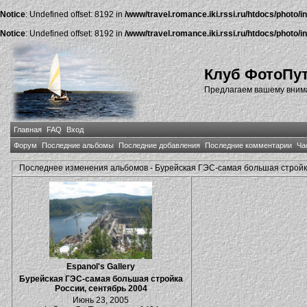
Notice
: Undefined offset: 8192 in
/www/travel.romance.iki.rssi.ru/htdocs/photo/i
Notice
: Undefined offset: 8192 in
/www/travel.romance.iki.rssi.ru/htdocs/photo/i
Клуб ФотоПу
Предлагаем вашему внима
Главная
FAQ
Вход
Форум
Последние альбомы
Последние добавления
Последние комментарии
Ча
Последнее изменения альбомов - Бурейская ГЭС-самая большая стройка
Espanol's Gallery
Бурейская ГЭС-самая большая стройка
России, сентябрь 2004
Июнь 23, 2005