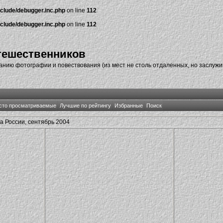
nclude/debugger.inc.php
on line
112
nclude/debugger.inc.php
on line
112
тешественников
нию фотографии и повествования (из мест не столь отдаленных, но заслуж
сто просматриваемые
Лучшие по рейтингу
Избранные
Поиск
 России, сентябрь 2004