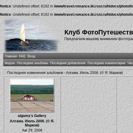
Notice
: Undefined offset: 8192 in
/www/travel.romance.iki.rssi.ru/htdocs/photo/i
Notice
: Undefined offset: 8192 in
/www/travel.romance.iki.rssi.ru/htdocs/photo/i
Клуб ФотоПутешест
Предлагаем вашему вниманию фотографи
Главная
FAQ
Вход
Форум
Последние альбомы
Последние добавления
Последние комментарии
Час
Последнее изменения альбомов - Алгама. Июль 2006. (© Я. Марков)
algama's Gallery
Алгама. Июль 2006. (© Я.
Марков)
Авг 29, 2006