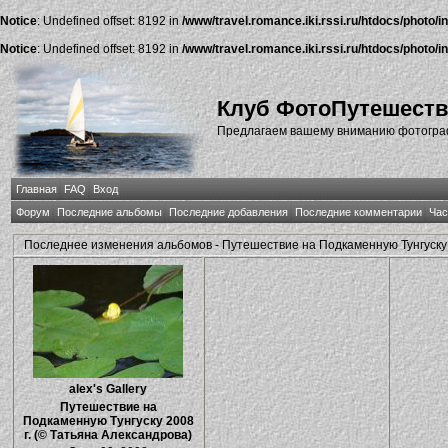
Notice
: Undefined offset: 8192 in
/www/travel.romance.iki.rssi.ru/htdocs/photo/i
Notice
: Undefined offset: 8192 in
/www/travel.romance.iki.rssi.ru/htdocs/photo/i
Клуб ФотоПутешест
Предлагаем вашему вниманию фотографи
Главная
FAQ
Вход
Форум
Последние альбомы
Последние добавления
Последние комментарии
Час
Последнее изменения альбомов - Путешествие на Подкаменную Тунгуску 2
alex's Gallery
Путешествие на
Подкаменную Тунгуску 2008
г. (© Татьяна Александрова)