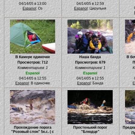
04/14/05 в 13:00
04/14/05 в 12:59
Espanol
: Оз
Espanol
: Цирульня
В Камере одиночке
Наша банда
В бо
Просмотров: 712
Просмотров: 679
П
Комментариев: 1
Комментариев: 1
К
Espanol
Espanol
04/14/05 в 12:55
04/14/05 в 12:55
Espanol
: В одиночке
Espanol
: Банда
E
Прохождение порога
Простенький порог
Предки
"Розовый слон" 5к.с. ( с
"Блюдце"
П