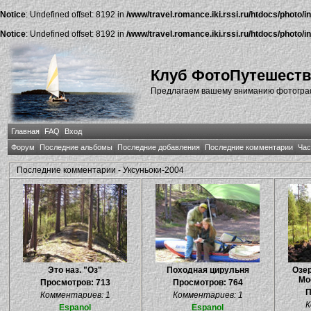
Notice
: Undefined offset: 8192 in
/www/travel.romance.iki.rssi.ru/htdocs/photo/i
Notice
: Undefined offset: 8192 in
/www/travel.romance.iki.rssi.ru/htdocs/photo/i
Клуб ФотоПутешест
Предлагаем вашему вниманию фотографи
Главная
FAQ
Вход
Форум
Последние альбомы
Последние добавления
Последние комментарии
Час
Последние комментарии - Уксуньоки-2004
Это наз. "Оз"
Походная цирульня
Озе
Мо
Просмотров: 713
Просмотров: 764
П
Комментариев: 1
Комментариев: 1
К
Espanol
Espanol