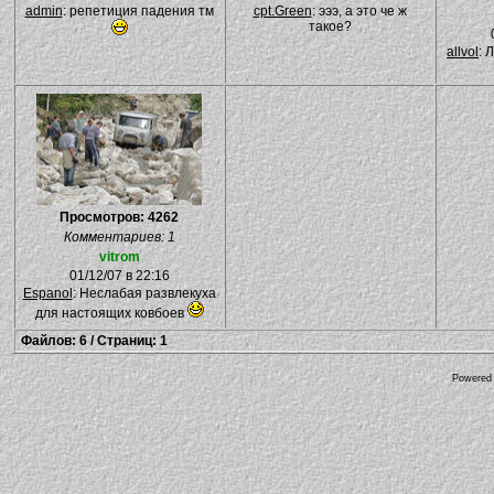
admin
: репетиция падения тм
cpt.Green
: эээ, а это че ж
такое?
allvol
: 
Просмотров: 4262
Комментариев: 1
vitrom
01/12/07 в 22:16
Espanol
: Неслабая развлекуха
для настоящих ковбоев
Файлов: 6 / Страниц: 1
Powered