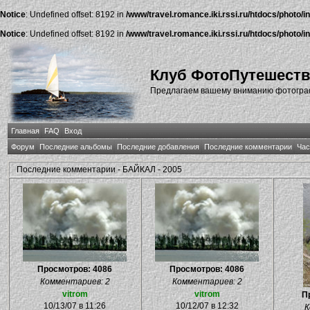
Notice
: Undefined offset: 8192 in
/www/travel.romance.iki.rssi.ru/htdocs/photo/i
Notice
: Undefined offset: 8192 in
/www/travel.romance.iki.rssi.ru/htdocs/photo/i
Клуб ФотоПутешест
Предлагаем вашему вниманию фотографи
Главная
FAQ
Вход
Форум
Последние альбомы
Последние добавления
Последние комментарии
Час
Последние комментарии - БАЙКАЛ - 2005
Просмотров: 4086
Просмотров: 4086
Комментариев: 2
Комментариев: 2
vitrom
vitrom
П
10/13/07 в 11:26
10/12/07 в 12:32
К