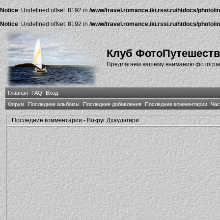
Notice
: Undefined offset: 8192 in
/www/travel.romance.iki.rssi.ru/htdocs/photo/i
Notice
: Undefined offset: 8192 in
/www/travel.romance.iki.rssi.ru/htdocs/photo/i
Клуб ФотоПутешест
Предлагаем вашему вниманию фотографи
Главная
FAQ
Вход
Форум
Последние альбомы
Последние добавления
Последние комментарии
Час
Последние комментарии - Вокруг Дхаулагири