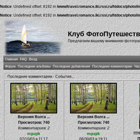
Notice
: Undefined offset: 8192 in
/www/travel.romance.iki.rssi.ru/htdocs/photo/i
Notice
: Undefined offset: 8192 in
/www/travel.romance.iki.rssi.ru/htdocs/photo/i
Клуб ФотоПутешест
Предлагаем вашему вниманию фотографи
Главная
FAQ
Вход
Форум
Последние альбомы
Последние добавления
Последние комментарии
Час
Последние комментарии - События...
Верхняя Волга ...
Верхняя Волга ...
Просмотров: 740
Просмотров: 740
Комментариев: 2
Комментариев: 2
!!!
mgugik
mgugik
П
07/10/03 в 11:17
06/30/03 в 19:11