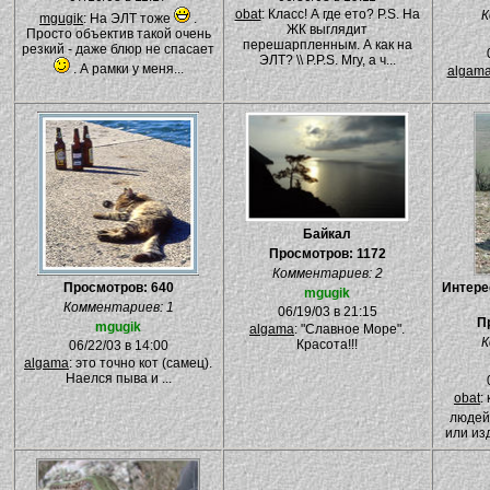
obat
: Класс! А где ето? P.S. На
К
mgugik
: На ЭЛТ тоже
.
ЖК выглядит
Просто объектив такой очень
перешарпленным. А как на
резкий - даже блюр не спасает
ЭЛТ? \\ P.P.S. Мгу, а ч...
. А рамки у меня...
algam
Байкал
Просмотров: 1172
Комментариев: 2
Просмотров: 640
Интере
mgugik
Комментариев: 1
06/19/03 в 21:15
П
mgugik
algama
: "Славное Море".
К
Красота!!!
06/22/03 в 14:00
algama
: это точно кот (самец).
Наелся пыва и ...
obat
:
люде
или из