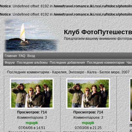
Notice
: Undefined offset: 8192 in
/www/travel.romance.iki.rssi.ru/htdocs/photo/i
Notice
: Undefined offset: 8192 in
/www/travel.romance.iki.rssi.ru/htdocs/photo/i
Клуб ФотоПутешест
Предлагаем вашему вниманию фотографи
Главная
FAQ
Вход
Форум
Последние альбомы
Последние добавления
Последние комментарии
Час
Последние комментарии - Карелия, Энгозеро - Калга - Белое море, 2007
Просмотров: 714
Просмотров: 714
Комментариев: 3
Комментариев: 3
mgugik
mgugik
П
07/04/06 в 14:51
07/03/06 в 21:25
К