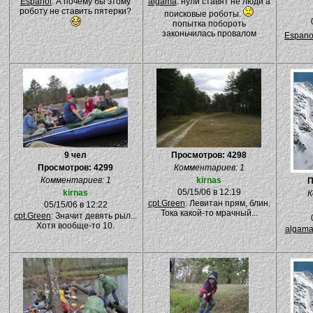
Espanol
: А почему бы этому
algama
: нули ставят не люди а
роботу не ставить пятерки?
поисковые роботы.
попытка побороть
законьчилась провалом
Espano
9 чел
Просмотров: 4298
Просмотров: 4299
Комментариев: 1
Комментариев: 1
kirnas
П
05/15/06 в 12:19
kirnas
К
cpt.Green
: Левитан прям, блин.
05/15/06 в 12:22
Тока какой-то мрачный...
cpt.Green
: Значит девять рыл...
Хотя вообще-то 10.
algam