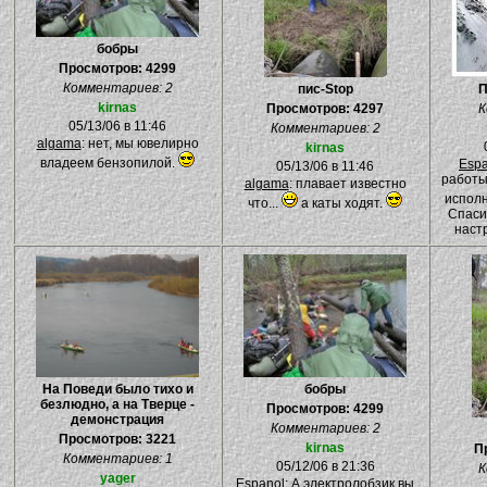
бобры
Просмотров: 4299
Комментариев: 2
пис-Stop
П
kirnas
Просмотров: 4297
К
05/13/06 в 11:46
Комментариев: 2
algama
: нет, мы ювелирно
kirnas
владеем бензопилой.
Espa
05/13/06 в 11:46
работы
algama
: плавает известно
испол
что...
а каты ходят.
Спаси
настр
На Поведи было тихо и
бобры
безлюдно, а на Тверце -
Просмотров: 4299
демонстрация
Комментариев: 2
Просмотров: 3221
kirnas
П
Комментариев: 1
05/12/06 в 21:36
К
yager
Espanol
: А электролобзик вы