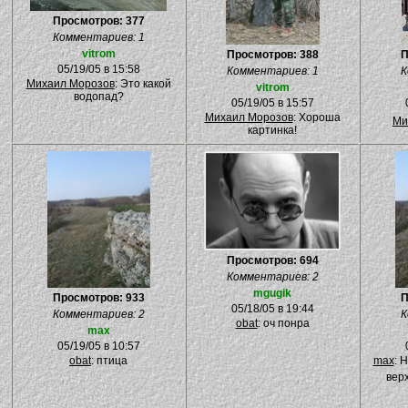
Просмотров: 377
Комментариев: 1
vitrom
Просмотров: 388
П
05/19/05 в 15:58
Комментариев: 1
К
Михаил Морозов
: Это какой
vitrom
водопад?
05/19/05 в 15:57
Михаил Морозов
: Хороша
Ми
картинка!
Просмотров: 694
Комментариев: 2
mgugik
Просмотров: 933
П
05/18/05 в 19:44
Комментариев: 2
К
obat
: оч понра
max
05/19/05 в 10:57
obat
: птица
max
: 
вер