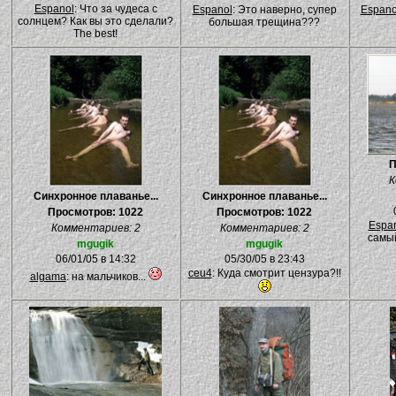
Espanol
: Что за чудеса с
Espanol
: Это наверно, супер
Espano
солнцем? Как вы это сделали?
большая трещина???
The best!
П
К
Синхронное плаванье...
Синхронное плаванье...
Просмотров: 1022
Просмотров: 1022
Espa
Комментариев: 2
Комментариев: 2
самый
mgugik
mgugik
06/01/05 в 14:32
05/30/05 в 23:43
ceu4
: Куда смотрит цензура?!!
algama
: на мальчиков...