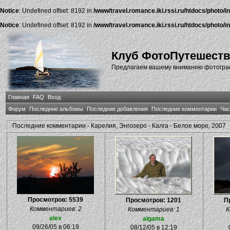
Notice
: Undefined offset: 8192 in
/www/travel.romance.iki.rssi.ru/htdocs/photo/i
Notice
: Undefined offset: 8192 in
/www/travel.romance.iki.rssi.ru/htdocs/photo/i
Клуб ФотоПутешест
Предлагаем вашему вниманию фотографи
Главная
FAQ
Вход
Форум
Последние альбомы
Последние добавления
Последние комментарии
Час
Последние комментарии - Карелия, Энгозеро - Калга - Белое море, 2007
Просмотров: 5539
Просмотров: 1201
П
Комментариев: 2
Комментариев: 1
К
alex
algama
09/26/05 в 06:19
08/12/05 в 12:19