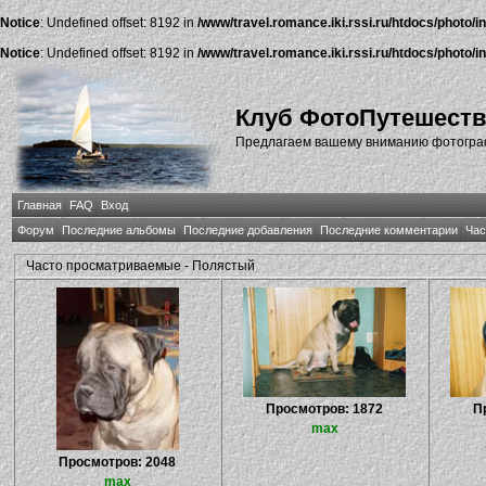
Notice
: Undefined offset: 8192 in
/www/travel.romance.iki.rssi.ru/htdocs/photo/i
Notice
: Undefined offset: 8192 in
/www/travel.romance.iki.rssi.ru/htdocs/photo/i
Клуб ФотоПутешест
Предлагаем вашему вниманию фотографи
Главная
FAQ
Вход
Форум
Последние альбомы
Последние добавления
Последние комментарии
Час
Часто просматриваемые - Полястый
Просмотров: 1872
П
max
Просмотров: 2048
max