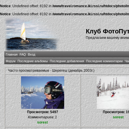
Notice
: Undefined offset: 8192 in
/www/travel.romance.iki.rssi.ru/htdocs/photo/i
Notice
: Undefined offset: 8192 in
/www/travel.romance.iki.rssi.ru/htdocs/photo/i
Клуб ФотоПу
Предлагаем вашему внима
Главная
FAQ
Вход
Форум
Последние альбомы
Последние добавления
Последние комментарии
Ча
Часто просматриваемые - Шерегеш (декабрь 2003г.)
Просмотров: 5497
Просмотров: 1
Комментариев: 1
sorest
sorest