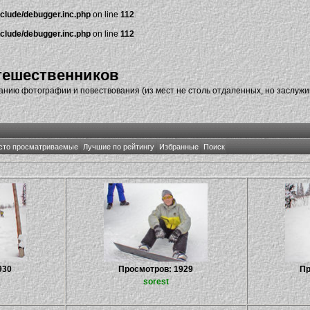
nclude/debugger.inc.php
on line
112
nclude/debugger.inc.php
on line
112
тешественников
нию фотографии и повествования (из мест не столь отдаленных, но заслуж
сто просматриваемые
Лучшие по рейтингу
Избранные
Поиск
930
Просмотров: 1929
Пр
sorest