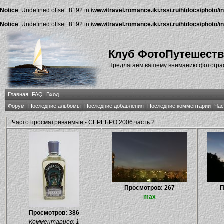
Notice
: Undefined offset: 8192 in
/www/travel.romance.iki.rssi.ru/htdocs/photo/i
Notice
: Undefined offset: 8192 in
/www/travel.romance.iki.rssi.ru/htdocs/photo/i
Клуб ФотоПутешест
Предлагаем вашему вниманию фотографи
Главная
FAQ
Вход
Форум
Последние альбомы
Последние добавления
Последние комментарии
Час
Часто просматриваемые - СЕРЕБРО 2006 часть 2
Просмотров: 267
П
max
Просмотров: 386
Комментариев: 1