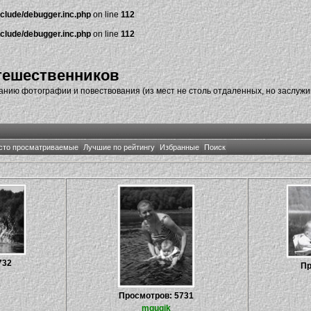
nclude/debugger.inc.php
on line
112
nclude/debugger.inc.php
on line
112
тешественников
нию фотографии и повествования (из мест не столь отдаленных, но заслуж
сто просматриваемые
Лучшие по рейтингу
Избранные
Поиск
732
Пр
Просмотров: 5731
mgugik