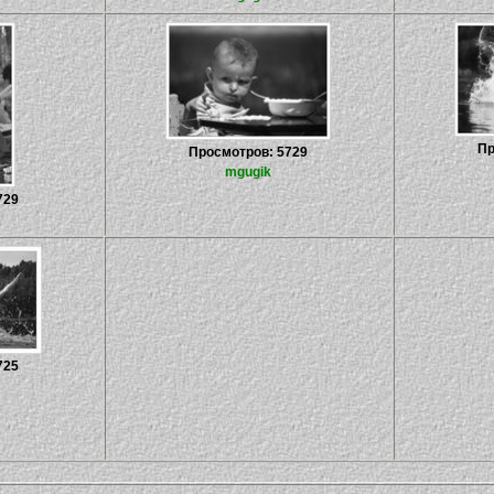
Пр
Просмотров: 5729
mgugik
729
725