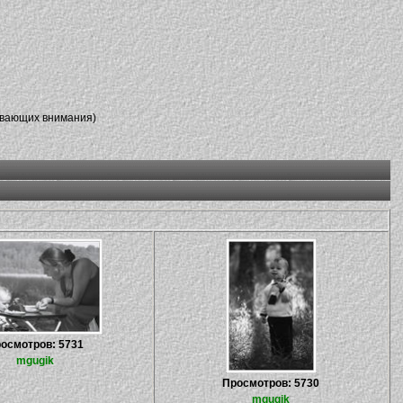
ивающих внимания)
осмотров: 5731
mgugik
Просмотров: 5730
mgugik