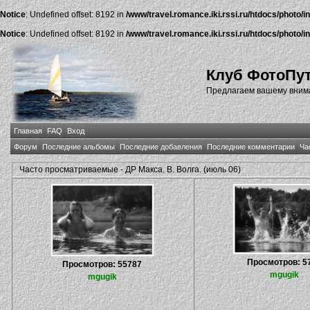
Notice
: Undefined offset: 8192 in
/www/travel.romance.iki.rssi.ru/htdocs/photo/i
Notice
: Undefined offset: 8192 in
/www/travel.romance.iki.rssi.ru/htdocs/photo/i
Клуб ФотоПу
Предлагаем вашему внима
Главная
FAQ
Вход
Форум
Последние альбомы
Последние добавления
Последние комментарии
Ча
Часто просматриваемые - ДР Макса. В. Волга. (июль 06)
Просмотров: 5
Просмотров: 55787
mgugik
mgugik