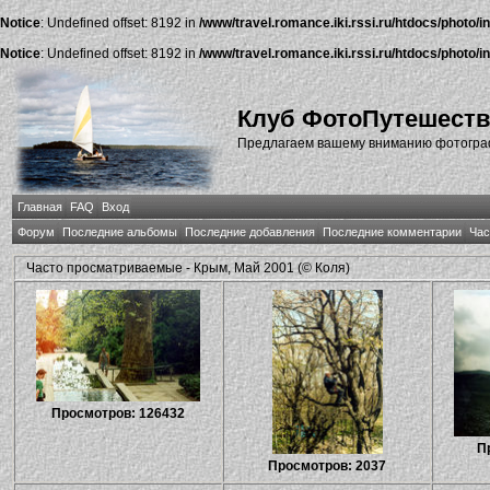
Notice
: Undefined offset: 8192 in
/www/travel.romance.iki.rssi.ru/htdocs/photo/i
Notice
: Undefined offset: 8192 in
/www/travel.romance.iki.rssi.ru/htdocs/photo/i
Клуб ФотоПутешест
Предлагаем вашему вниманию фотографи
Главная
FAQ
Вход
Форум
Последние альбомы
Последние добавления
Последние комментарии
Час
Часто просматриваемые - Крым, Май 2001 (© Коля)
Просмотров: 126432
П
Просмотров: 2037