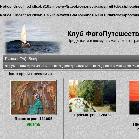
Notice
: Undefined offset: 8192 in
/www/travel.romance.iki.rssi.ru/htdocs/photo/i
Notice
: Undefined offset: 8192 in
/www/travel.romance.iki.rssi.ru/htdocs/photo/i
Клуб ФотоПутешест
Предлагаем вашему вниманию фотографи
Главная
FAQ
Вход
Форум
Последние альбомы
Последние добавления
Последние комментарии
Час
Часто просматриваемые
Просмотров: 126432
Просмотров: 181895
algama
Пр
К