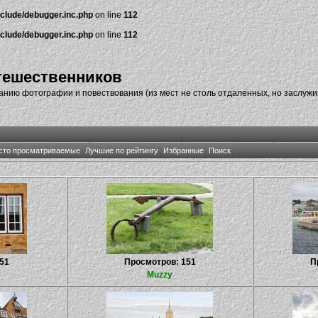
nclude/debugger.inc.php
on line
112
nclude/debugger.inc.php
on line
112
тешественников
нию фотографии и повествования (из мест не столь отдаленных, но заслуж
сто просматриваемые
Лучшие по рейтингу
Избранные
Поиск
51
Просмотров: 151
П
Muzzy