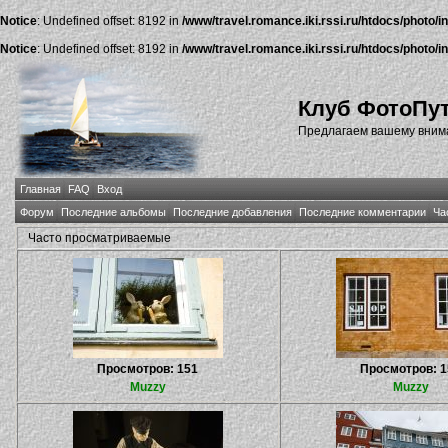
Notice
: Undefined offset: 8192 in
/www/travel.romance.iki.rssi.ru/htdocs/photo/i
Notice
: Undefined offset: 8192 in
/www/travel.romance.iki.rssi.ru/htdocs/photo/i
Клуб ФотоПу
Предлагаем вашему внима
Главная
FAQ
Вход
Форум
Последние альбомы
Последние добавления
Последние комментарии
Ча
Часто просматриваемые
Просмотров: 151
Просмотров: 1
Muzzy
Muzzy