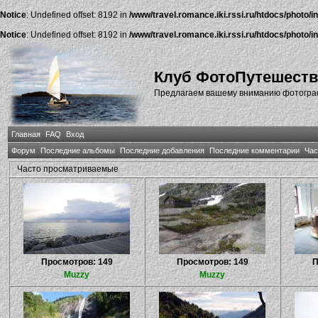
Notice
: Undefined offset: 8192 in
/www/travel.romance.iki.rssi.ru/htdocs/photo/i
Notice
: Undefined offset: 8192 in
/www/travel.romance.iki.rssi.ru/htdocs/photo/i
Клуб ФотоПутешест
Предлагаем вашему вниманию фотографи
Главная
FAQ
Вход
Форум
Последние альбомы
Последние добавления
Последние комментарии
Час
Часто просматриваемые
Просмотров: 149
Просмотров: 149
П
Muzzy
Muzzy