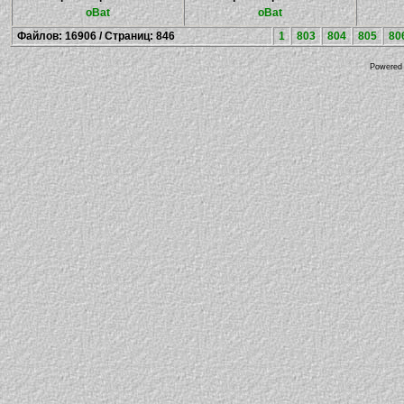
oBat
oBat
Файлов: 16906 / Страниц: 846
1
803
804
805
80
Powered