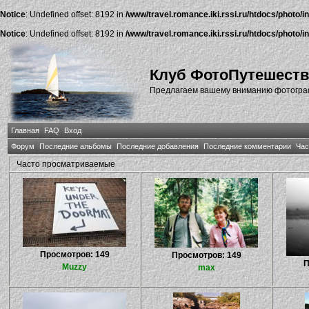
Notice
: Undefined offset: 8192 in
/www/travel.romance.iki.rssi.ru/htdocs/photo/i
Notice
: Undefined offset: 8192 in
/www/travel.romance.iki.rssi.ru/htdocs/photo/i
Клуб ФотоПутешест
Предлагаем вашему вниманию фотографи
Главная
FAQ
Вход
Форум
Последние альбомы
Последние добавления
Последние комментарии
Час
Часто просматриваемые
Просмотров: 149
Просмотров: 149
П
Muzzy
max