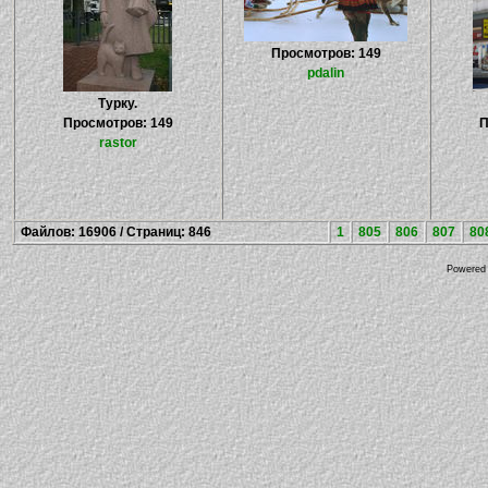
Просмотров: 149
pdalin
Турку.
Просмотров: 149
П
rastor
Файлов: 16906 / Страниц: 846
1
805
806
807
80
Powered