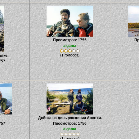
Просмотров: 1755
Пр
algama
(1 голосов)
алке.
757
Днёвка на день рождения Анютки.
757
Просмотров: 1756
algama
(1 голосов)