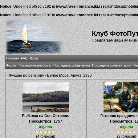
Notice
: Undefined offset: 8192 in
/www/travel.romance.iki.rssi.ru/htdocs/photo/i
Notice
: Undefined offset: 8192 in
/www/travel.romance.iki.rssi.ru/htdocs/photo/i
Клуб ФотоПу
Предлагаем вашему внима
Главная
FAQ
Вход
Форум
Последние альбомы
Последние добавления
Последние комментарии
Ча
Лучшие по рейтингу - Белое Море, Август, 1996
Рыбалка на Сон-Острове.
Готовлю праздничны
Просмотров: 1757
Просмотров: 1
algama
algama
(4 голосов)
(3 голосов)