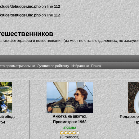
nclude/debugger.inc.php
on line
112
nclude/debugger.inc.php
on line
112
тешественников
нию фотографии и повествования (из мест не столь отдаленных, но заслуж
сто просматриваемые
Лучшие по рейтингу
Избранные
Поиск
Анютка на шкотах.
й обед.
Подарок о
Просмотров: 1968
754
Пр
algama
(3 голосов)