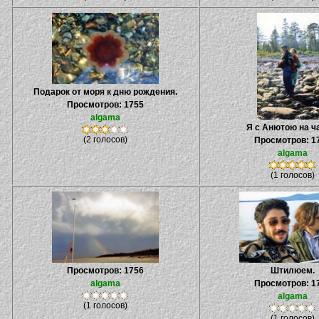
Подарок от моря к дню рождения.
Просмотров: 1755
algama
Я с Анютою на ч
(2 голосов)
Просмотров: 1
algama
(1 голосов)
Просмотров: 1756
Штилюем.
algama
Просмотров: 1
algama
(1 голосов)
(1 голосов)