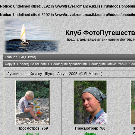
Notice
: Undefined offset: 8192 in
/www/travel.romance.iki.rssi.ru/htdocs/photo/i
Notice
: Undefined offset: 8192 in
/www/travel.romance.iki.rssi.ru/htdocs/photo/i
Клуб ФотоПутешест
Предлагаем вашему вниманию фотографи
Главная
FAQ
Вход
Форум
Последние альбомы
Последние добавления
Последние комментарии
Час
Лучшие по рейтингу - Щугор. Август 2005. (© Я. Марков)
Просмотров: 759
Просмотров: 760
П
algama
algama
К