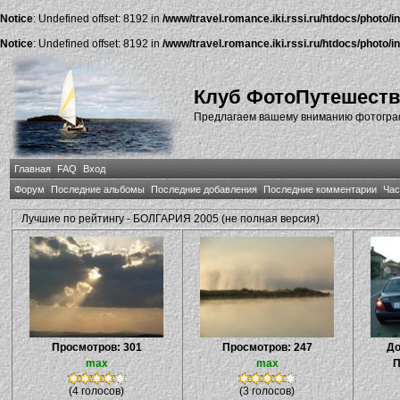
Notice
: Undefined offset: 8192 in
/www/travel.romance.iki.rssi.ru/htdocs/photo/i
Notice
: Undefined offset: 8192 in
/www/travel.romance.iki.rssi.ru/htdocs/photo/i
Клуб ФотоПутешест
Предлагаем вашему вниманию фотографи
Главная
FAQ
Вход
Форум
Последние альбомы
Последние добавления
Последние комментарии
Час
Лучшие по рейтингу - БОЛГАРИЯ 2005 (не полная версия)
Просмотров: 301
Просмотров: 247
До
max
max
П
(4 голосов)
(3 голосов)