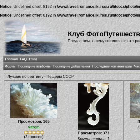
Notice
: Undefined offset: 8192 in
/www/travel.romance.iki.rssi.ru/htdocs/photo/i
Notice
: Undefined offset: 8192 in
/www/travel.romance.iki.rssi.ru/htdocs/photo/i
Клуб ФотоПутешест
Предлагаем вашему вниманию фотографи
Главная
FAQ
Вход
Форум
Последние альбомы
Последние добавления
Последние комментарии
Час
Лучшие по рейтингу - Пещеры СССР
Просмотров: 165
П
vitrom
К
Просмотров: 373
(3 голосов)
Комментариев: 1