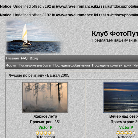
Notice
: Undefined offset: 8192 in
/www/travel.romance.iki.rssi.ru/htdocs/photo/i
Notice
: Undefined offset: 8192 in
/www/travel.romance.iki.rssi.ru/htdocs/photo/i
Клуб ФотоПу
Предлагаем вашему внима
Главная
FAQ
Вход
Форум
Последние альбомы
Последние добавления
Последние комментарии
Ча
Лучшие по рейтингу - Байкал 2005
Жаркое лето
Вечер над озе
Просмотров: 351
Просмотров: 2
Victor P
Victor P
(6 голосов)
(4 голосов)