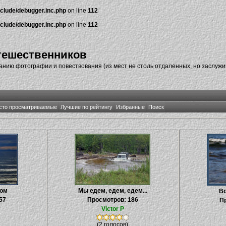
nclude/debugger.inc.php
on line
112
nclude/debugger.inc.php
on line
112
тешественников
нию фотографии и повествования (из мест не столь отдаленных, но заслуж
сто просматриваемые
Лучшие по рейтингу
Избранные
Поиск
ром
Мы едем, едем, едем...
Во
57
Просмотров: 186
Пр
Victor P
(2 голосов)