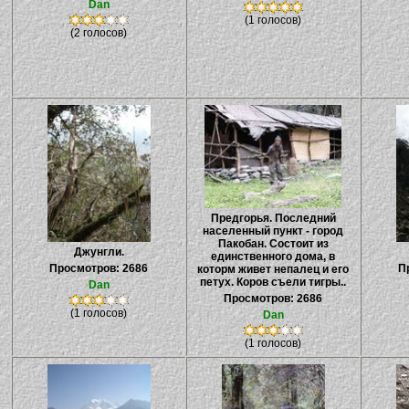
Dan
(1 голосов)
(2 голосов)
Предгорья. Последний
населенный пункт - город
Пакобан. Состоит из
Джунгли.
единственного дома, в
Просмотров: 2686
П
которм живет непалец и его
петух. Коров съели тигры..
Dan
Просмотров: 2686
(1 голосов)
Dan
(1 голосов)