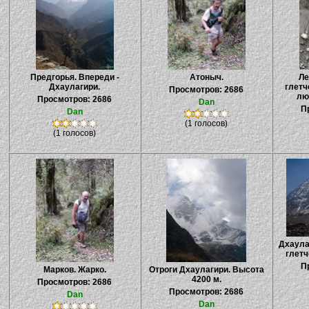
Предгорья. Впереди -
Атоныч.
Ле
Дхаулагири.
глетч
Просмотров: 2686
лю
Просмотров: 2686
Dan
П
Dan
(1 голосов)
(1 голосов)
Дхаула
глетч
П
Марков. Жарко.
Отроги Дхаулагири. Высота
4200 м.
Просмотров: 2686
Просмотров: 2686
Dan
Dan