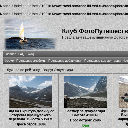
Notice
: Undefined offset: 8192 in
/www/travel.romance.iki.rssi.ru/htdocs/photo/i
Notice
: Undefined offset: 8192 in
/www/travel.romance.iki.rssi.ru/htdocs/photo/i
Клуб ФотоПутешест
Предлагаем вашему вниманию фотографи
Главная
FAQ
Вход
Форум
Последние альбомы
Последние добавления
Последние комментарии
Час
Лучшие по рейтингу - Вокруг Дхаулагири
Фра
Вид на Скрытую Долину со
Глетчер за Дхаулагири.
Выс
стороны Французского
Высота 4500 м.
маршр
перевала. Высота 5350 м.
Просмотров: 2686
П
Просмотров: 2686
Dan