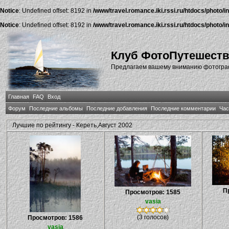
Notice
: Undefined offset: 8192 in
/www/travel.romance.iki.rssi.ru/htdocs/photo/i
Notice
: Undefined offset: 8192 in
/www/travel.romance.iki.rssi.ru/htdocs/photo/i
Клуб ФотоПутешест
Предлагаем вашему вниманию фотографи
Главная
FAQ
Вход
Форум
Последние альбомы
Последние добавления
Последние комментарии
Час
Лучшие по рейтингу - Кереть,Август 2002
П
Просмотров: 1585
vasia
(3 голосов)
Просмотров: 1586
vasia