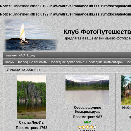
Notice
: Undefined offset: 8192 in
/www/travel.romance.iki.rssi.ru/htdocs/photo/i
Notice
: Undefined offset: 8192 in
/www/travel.romance.iki.rssi.ru/htdocs/photo/i
Клуб ФотоПутешест
Предлагаем вашему вниманию фотографи
Главная
FAQ
Вход
Форум
Последние альбомы
Последние добавления
Последние комментарии
Час
Лучшие по рейтингу
Озёра в долине
Изба
Кемьрезьрузь
Просмотров: 987
П
alex
Скалы Лек-Из.
Просмотров: 1762