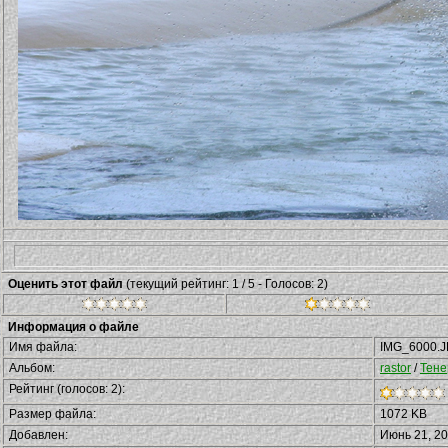
Оценить этот файл
(текущий рейтинг: 1 / 5 - Голосов: 2)
Информация о файле
Имя файла:
IMG_6000.
Альбом:
rastor
/
Тене
Рейтинг (голосов: 2):
Размер файла:
1072 KB
Добавлен:
Июнь 21, 2