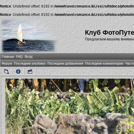
Notice
: Undefined offset: 8192 in
/www/travel.romance.iki.rssi.ru/htdocs/photo/i
Notice
: Undefined offset: 8192 in
/www/travel.romance.iki.rssi.ru/htdocs/photo/i
Клуб ФотоПут
Предлагаем вашему внимани
Главная
FAQ
Вход
Форум
Последние альбомы
Последние добавления
Последние комментарии
Част