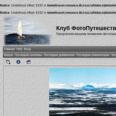
Notice
: Undefined offset: 8192 in
/www/travel.romance.iki.rssi.ru/htdocs/photo/i
Notice
: Undefined offset: 8192 in
/www/travel.romance.iki.rssi.ru/htdocs/photo/i
Клуб ФотоПутешест
Предлагаем вашему вниманию фотографи
Главная
FAQ
Вход
Форум
Последние альбомы
Последние добавления
Последние комментарии
Час