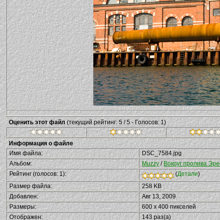
Оценить этот файл
(текущий рейтинг: 5 / 5 - Голосов: 1)
Информация о файле
Имя файла:
DSC_7584.jpg
Альбом:
Muzzy
/
Вокруг пролива Эре
Рейтинг (голосов: 1):
(
Детали
)
Размер файла:
258 KB
Добавлен:
Авг 13, 2009
Размеры:
600 x 400 пикселей
Отображен:
143 раз(а)