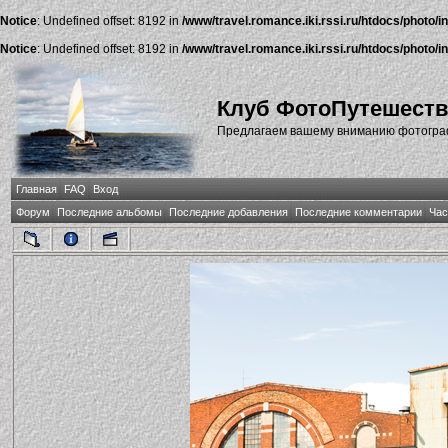
Notice
: Undefined offset: 8192 in
/www/travel.romance.iki.rssi.ru/htdocs/photo/i
Notice
: Undefined offset: 8192 in
/www/travel.romance.iki.rssi.ru/htdocs/photo/i
Клуб ФотоПутешест
Предлагаем вашему вниманию фотографи
Главная
FAQ
Вход
Форум
Последние альбомы
Последние добавления
Последние комментарии
Час