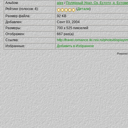
Альбом:
alex
/
Полярный Урал. Оз. Естото, р. Естовис
Рейтинг (голосов: 4):
(
Детали
)
Размер файла:
92 KB
Добавлен:
Сент 03, 2004
Размеры:
700 x 525 пикселей
Отображен:
667 раз(а)
Ссылка:
http://travel.romance.iki.rssi.ru/photo/displ
Избранные:
Добавить в Избранное
Powered