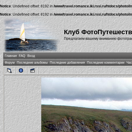
Notice
: Undefined offset: 8192 in
/www/travel.romance.iki.rssi.ru/htdocs/photo/i
Notice
: Undefined offset: 8192 in
/www/travel.romance.iki.rssi.ru/htdocs/photo/i
Клуб ФотоПутешест
Предлагаем вашему вниманию фотографи
Главная
FAQ
Вход
Форум
Последние альбомы
Последние добавления
Последние комментарии
Час