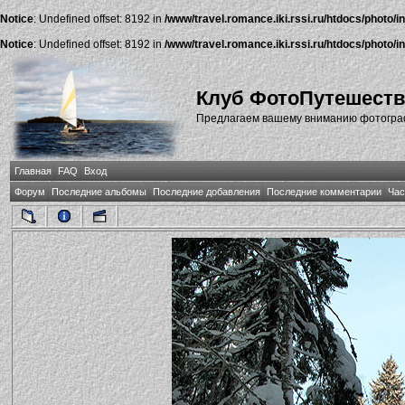
Notice
: Undefined offset: 8192 in
/www/travel.romance.iki.rssi.ru/htdocs/photo/i
Notice
: Undefined offset: 8192 in
/www/travel.romance.iki.rssi.ru/htdocs/photo/i
Клуб ФотоПутешест
Предлагаем вашему вниманию фотографи
Главная
FAQ
Вход
Форум
Последние альбомы
Последние добавления
Последние комментарии
Час