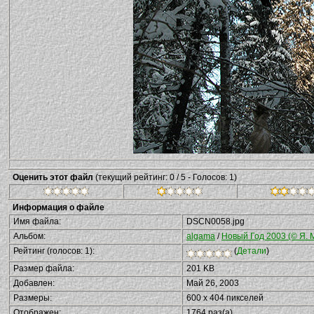
Оценить этот файл
(текущий рейтинг: 0 / 5 - Голосов: 1)
Информация о файле
Имя файла:
DSCN0058.jpg
Альбом:
algama
/
Новый Год 2003 (© Я. 
Рейтинг (голосов: 1):
(
Детали
)
Размер файла:
201 KB
Добавлен:
Май 26, 2003
Размеры:
600 x 404 пикселей
Отображен:
1764 раз(а)