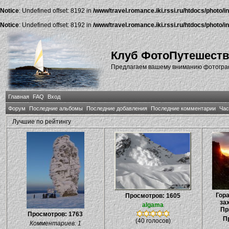
Notice
: Undefined offset: 8192 in
/www/travel.romance.iki.rssi.ru/htdocs/photo/i
Notice
: Undefined offset: 8192 in
/www/travel.romance.iki.rssi.ru/htdocs/photo/i
Клуб ФотоПутешест
Предлагаем вашему вниманию фотографи
Главная
FAQ
Вход
Форум
Последние альбомы
Последние добавления
Последние комментарии
Час
Лучшие по рейтингу
Гора
Просмотров: 1605
за
algama
Пр
Просмотров: 1763
П
(40 голосов)
Комментариев: 1