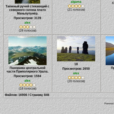
algama
К
Таёжный ручей стекающий с
(21 голосов)
северного склона плато
Маньпупунёр.
Просмотров: 3139
alex
(28 голосов)
18
Панорама центральной
П
Просмотров: 2650
части Приполярного Урала.
alex
Просмотров: 1594
alex
(20 голосов)
(18 голосов)
Файлов: 16906 / Страниц: 846
Powered